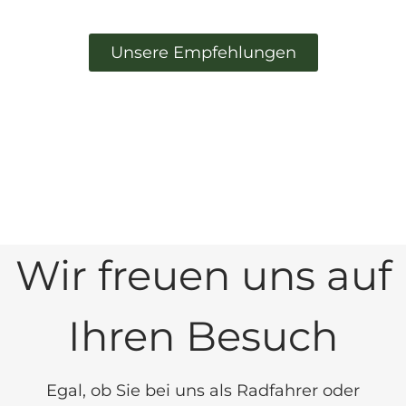
Unsere Empfehlungen
Hochzeitshaus und Marktkirche Hameln
Stadtführung mit dem Rattenfänger
Schloss Hämelschenburg
Weserradweg
© Hameln Marketing und Tourismus GmbH
© Hameln Marketing und Tourismus GmbH
© Hameln Marketing und Tourismus GmbH
© Hameln Marketing und Tourismus GmbH
Wir freuen uns auf
Ihren Besuch
Egal, ob Sie bei uns als Radfahrer oder