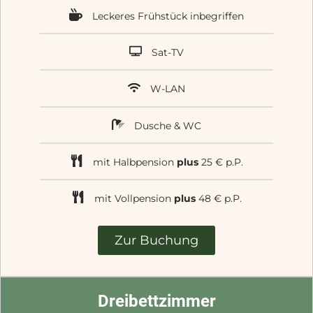
Leckeres Frühstück inbegriffen
Sat-TV
W-LAN
Dusche & WC
mit Halbpension
plus
25 € p.P.
mit Vollpension
plus
48 € p.P.
Zur Buchung
Dreibettzimmer